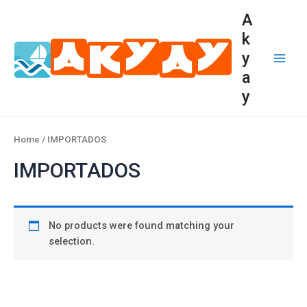
Ir
Main
A
al
Men
k
contenido
y
a
y
Home
/ IMPORTADOS
IMPORTADOS
No products were found matching your
selection.