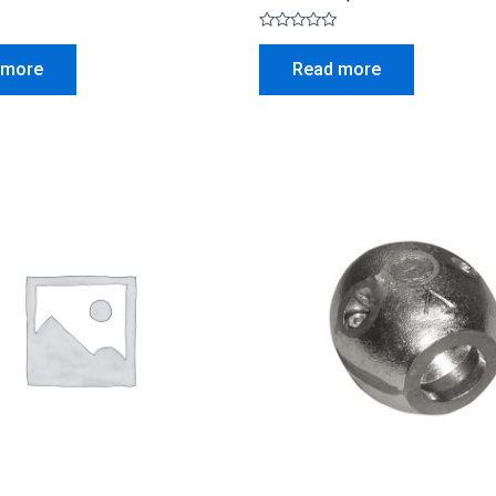
Rated
0
 more
Read more
out
of
5