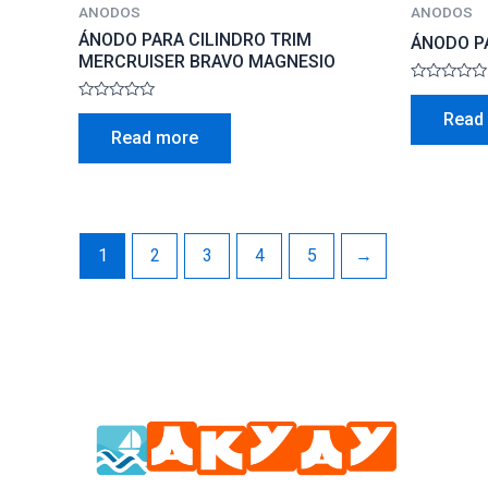
ANODOS
ANODOS
ÁNODO PARA CILINDRO TRIM
ÁNODO PA
MERCRUISER BRAVO MAGNESIO
Rated
0
Rated
Read
out
0
Read more
of
out
5
of
5
1
2
3
4
5
→