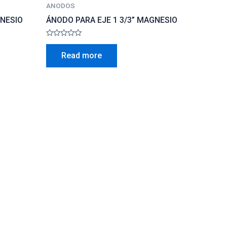
ANODOS
GNESIO
ÁNODO PARA EJE 1 3/3” MAGNESIO
Rated
0
Read more
out
of
5