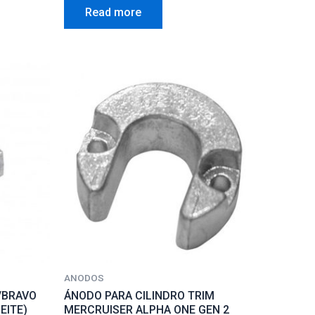
0
Read more
out
of
5
ANODOS
/BRAVO
ÁNODO PARA CILINDRO TRIM
EITE)
MERCRUISER ALPHA ONE GEN 2