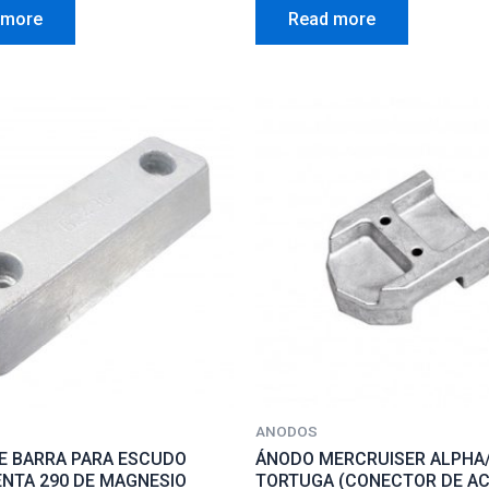
0
 more
Read more
out
of
5
ANODOS
E BARRA PARA ESCUDO
ÁNODO MERCRUISER ALPHA
ENTA 290 DE MAGNESIO
TORTUGA (CONECTOR DE AC