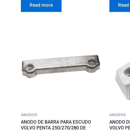
0
0
Read more
Read
out
out
of
of
5
5
ANODOS
ANODOS
ANODO DE BARRA PARA ESCUDO
ANODO D
VOLVO PENTA 250/270/280 DE
VOLVO P