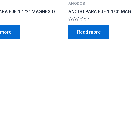
ANODOS
RA EJE 1 1/2” MAGNESIO
ÁNODO PARA EJE 1 1/4” MA
Rated
0
 more
Read more
out
of
5