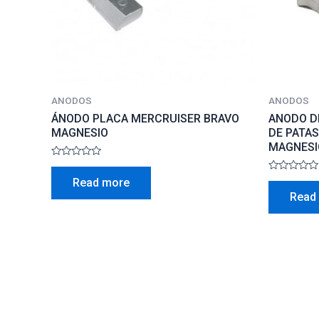
ANODOS
ANODOS
ÁNODO PLACA MERCRUISER BRAVO
ANODO D
MAGNESIO
DE PATAS
MAGNESI
Rated
0
Rated
Read more
out
0
of
Read
out
5
of
5