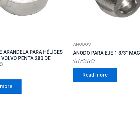
ANODOS
E ARANDELA PARA HÉLICES
ÁNODO PARA EJE 1 3/3” MA
 VOLVO PENTA 280 DE
O
Rated
0
Read more
out
of
5
 more