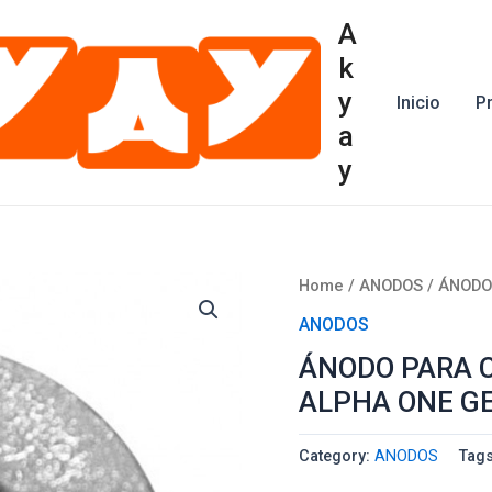
A
k
y
Inicio
P
a
y
Home
/
ANODOS
/ ÁNODO
ANODOS
ÁNODO PARA C
ALPHA ONE GE
Category:
ANODOS
Tag