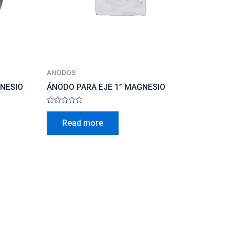
ANODOS
GNESIO
ÁNODO PARA EJE 1” MAGNESIO
Rated
0
Read more
out
of
5