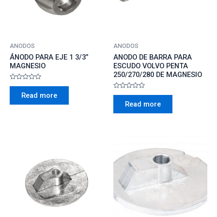
ANODOS
ANODOS
ÁNODO PARA EJE 1 3/3”
ANODO DE BARRA PARA
MAGNESIO
ESCUDO VOLVO PENTA
250/270/280 DE MAGNESIO
Rated
0
Rated
Read more
out
0
of
Read more
out
5
of
5