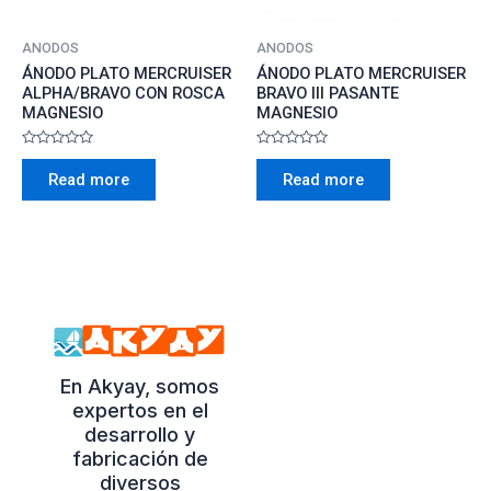
ANODOS
ANODOS
ÁNODO PLATO MERCRUISER
ÁNODO PLATO MERCRUISER
ALPHA/BRAVO CON ROSCA
BRAVO III PASANTE
MAGNESIO
MAGNESIO
Rated
Rated
0
0
Read more
Read more
out
out
of
of
5
5
En Akyay, somos
expertos en el
desarrollo y
fabricación de
diversos