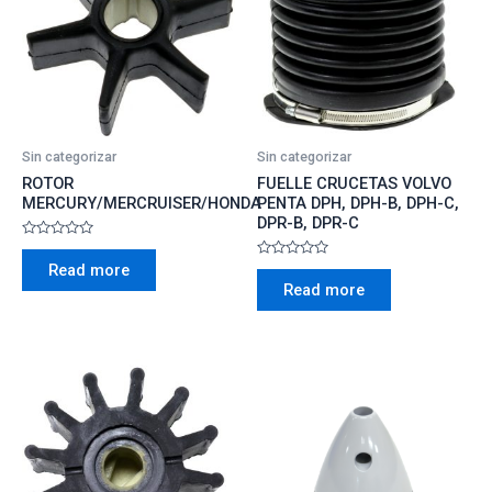
Sin categorizar
Sin categorizar
ROTOR
FUELLE CRUCETAS VOLVO
MERCURY/MERCRUISER/HONDA
PENTA DPH, DPH-B, DPH-C,
DPR-B, DPR-C
Rated
0
Rated
Read more
out
0
of
Read more
out
5
of
5