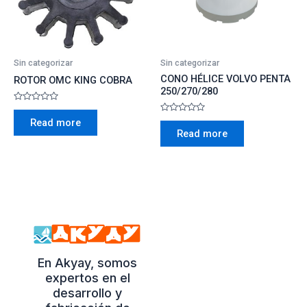
Sin categorizar
Sin categorizar
CONO HÉLICE VOLVO PENTA
ROTOR OMC KING COBRA
250/270/280
Rated
0
Rated
Read more
out
0
Read more
of
out
5
of
5
En Akyay, somos
expertos en el
desarrollo y